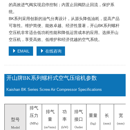
的高效进气阀实现启停控制；内置止回阀防止回流，保护系
统。
BK系列采用创新的油气分离设计，从源头降低油耗，提高产品
可靠性。维护简便、能效卓越、经济性显著，开山BK系列螺杆
空压机非常适合低功耗性能和降低运营成本的应用。选择开山
空压机，享受高效、低维护和经济优越的空气系统。
EMAIL
在线咨询
开山牌
BK系列螺杆式空气压缩机参数
Kaishan BK Series Screw Air Compressor Specifications
排气
排气
功
排气
压力
重量
长
宽
量
率
接口
型号
(MPa)
(kg)
(mm)
(mm)
(m³/min)
(kW)
Outlet
Model