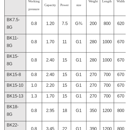
Working
Weight
Length
Width
Capacity
Power
size
pressure
BK7.5-
0.8
1.20
7.5
G¾
200
800
620
8G
BK11-
0.8
1.70
11
G1
280
1000
670
8G
BK15-
0.8
2.40
15
G1
280
1000
670
8G
BK15-8
0.8
2.40
15
G1
270
700
670
BK15-10
1.0
2.20
15
G1
270
700
670
BK15-13
1.3
1.70
15
G1
270
700
670
BK18-
0.8
2.95
18
G1
350
1200
800
8G
BK22-
0.8
3.45
22
G1
390
1200
800